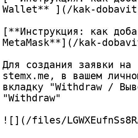
Wallet** ](/kak-dobavit
[**Инструкция: как доба
MetaMask**](/kak-dobavi
Для создания заявки на 
stemx.me, в вашем лично
вкладку "Withdraw / Выв
"Withdraw"

![](/files/LGWXEufnSs8R